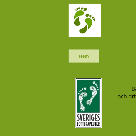
Ba
Ta 
Hem
Behandlinga
B
och dri
Diplomer
Auktoris