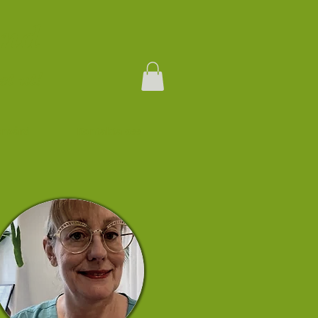
und
et ut!
envård
Kontakta oss