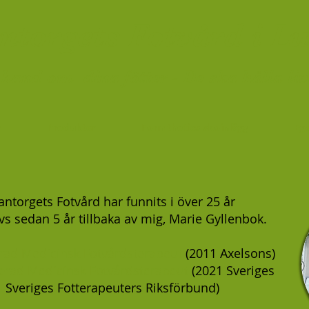
ntorgets
Fotvård
i L
hand om dina fötter - De ska hålla liv
r
Produkter
Formthotics skoinlägg
Eg
antorgets Fotvård har funnits i över 25 år
vs sedan 5 år tillbaka av mig, Marie Gyllenbok.
ad Medicinsk Fotvårdsterapeut
(2011 Axelsons)
erad Medicinsk Fotvårdsterapeut
(2021 Sveriges
Sveriges Fotterapeuters Riksförbund)